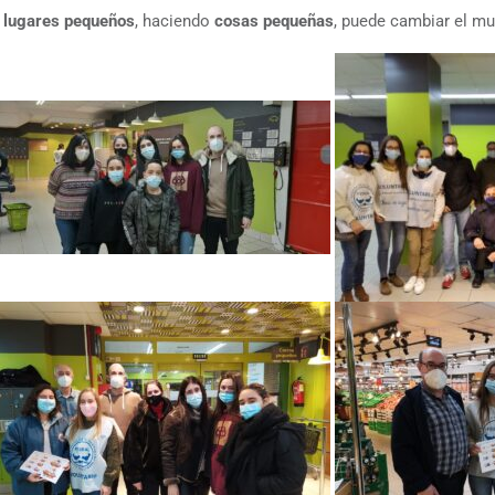
n
lugares pequeños
, haciendo
cosas pequeñas
, puede cambiar el m