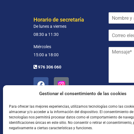
N
Horario de secretaría
o
De lunes a viernes
m
C
b
08:30 a 11:30
o
r
r
e
Miércoles
M
r
y
15:00 a 18:00
e
e
a
n
o
p
976 306 060
s
e
e
a
l
l
j
e
l
e
c
i
*
A
t
d
He leído
Gestionar el consentimiento de las cookies
c
r
o
u
ó
s
Para ofrecer las mejores experiencias, utilizamos tecnologías como las cooki
e
n
*
almacenar y/o acceder a la información del dispositivo. El consentimiento de
r
i
tecnologías nos permitirá procesar datos como el comportamiento de navega
d
c
identificaciones únicas en este sitio. No consentir o retirar el consentimiento,
o
o
negativamente a ciertas características y funciones.
R
*