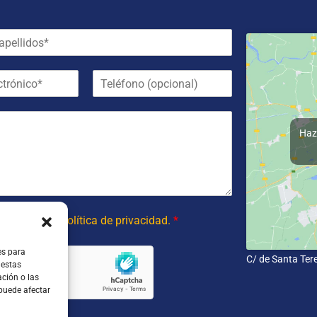
T
e
l
é
f
Haz 
o
n
o
 y acepto la política de privacidad.
*
es para
C/ de Santa Ter
 estas
ción o las
 puede afectar