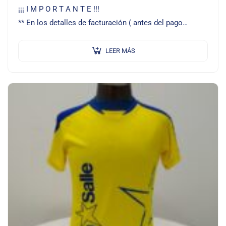
¡¡¡ I M P O R T A N T E !!!
** En los detalles de facturación ( antes del pago…
LEER MÁS