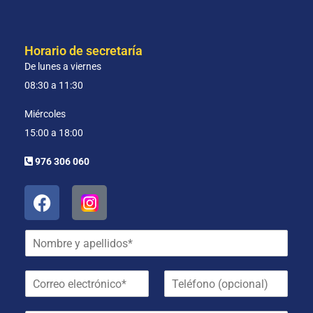
Horario de secretaría
De lunes a viernes
08:30 a 11:30
Miércoles
15:00 a 18:00
976 306 060
N
o
m
C
T
b
o
e
r
r
l
e