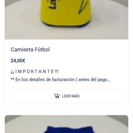
Camiseta Fútbol
24,00
€
¡¡¡ I M P O R T A N T E !!!
** En los detalles de facturación ( antes del pago…
LEER MÁS