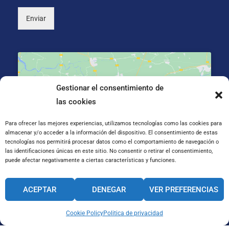
G
P
Enviar
D
*
Gestionar el consentimiento de
las cookies
Haz clic para aceptar cookies de marketing y
Para ofrecer las mejores experiencias, utilizamos tecnologías como las cookies para
permitir este contenido
almacenar y/o acceder a la información del dispositivo. El consentimiento de estas
tecnologías nos permitirá procesar datos como el comportamiento de navegación o
las identificaciones únicas en este sitio. No consentir o retirar el consentimiento,
puede afectar negativamente a ciertas características y funciones.
ACEPTAR
DENEGAR
VER PREFERENCIAS
C/ de Santa Teresa de Jesús 23, 50006 Zaragoza
Cookie Policy
Politica de privacidad