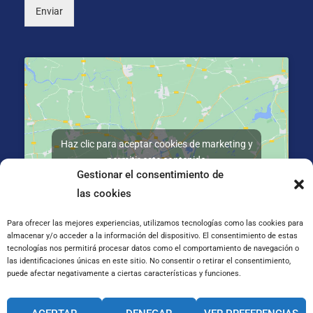
P
Enviar
D
*
Haz clic para aceptar cookies de marketing y
permitir este contenido
Gestionar el consentimiento de
las cookies
Para ofrecer las mejores experiencias, utilizamos tecnologías como las cookies para
almacenar y/o acceder a la información del dispositivo. El consentimiento de estas
tecnologías nos permitirá procesar datos como el comportamiento de navegación o
C/ de Santa Teresa de Jesús 23, 50006 Zaragoza
las identificaciones únicas en este sitio. No consentir o retirar el consentimiento,
puede afectar negativamente a ciertas características y funciones.
CANAL INTERNO DE INFORMACIÓN