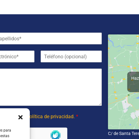
T
e
l
é
f
Haz 
o
n
o
 y acepto la política de privacidad.
*
es para
C/ de Santa Ter
 estas