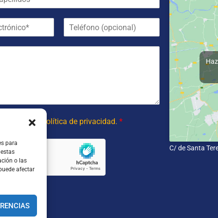
T
e
l
é
f
Haz 
o
n
o
 y acepto la política de privacidad.
*
es para
C/ de Santa Ter
 estas
ción o las
 puede afectar
ERENCIAS